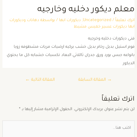
علم ديكور دخليه وخارجيه
ترك تعليقاً
/
Uncategorized
,
ديكورات ابها
/ بواسطة
دهانات وديكورات
بها ديكورات عسير خميس مشيط
ني ديكورات دخليه وخرجيه
وم استيل بديل رخام بديل خشب بركيه ارضيات مريات مشطوفه زويا
انواعه جبس بورد ورق جدران ثاللاثي البعاد تكسيات خشبايه كل ما يحتوي
لديكور
→
المقالة السابقة
المقالة التالية
←
ترك تعليقاً
ن يتم نشر عنوان بريدك الإلكتروني.
الحقول الإلزامية مشار إليها بـ
*