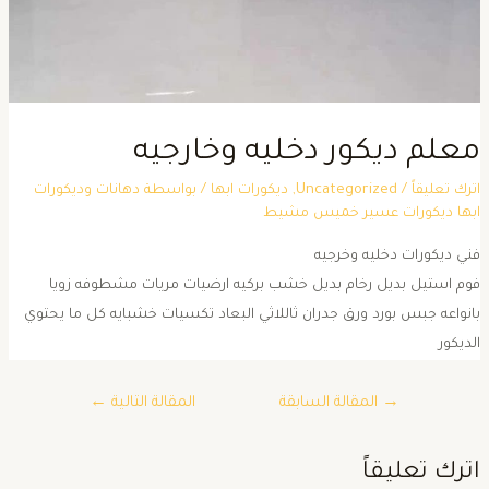
علم ديكور دخليه وخارجيه
ترك تعليقاً
/
Uncategorized
,
ديكورات ابها
/ بواسطة
دهانات وديكورات
بها ديكورات عسير خميس مشيط
ني ديكورات دخليه وخرجيه
وم استيل بديل رخام بديل خشب بركيه ارضيات مريات مشطوفه زويا
انواعه جبس بورد ورق جدران ثاللاثي البعاد تكسيات خشبايه كل ما يحتوي
لديكور
→
المقالة السابقة
المقالة التالية
←
ترك تعليقاً