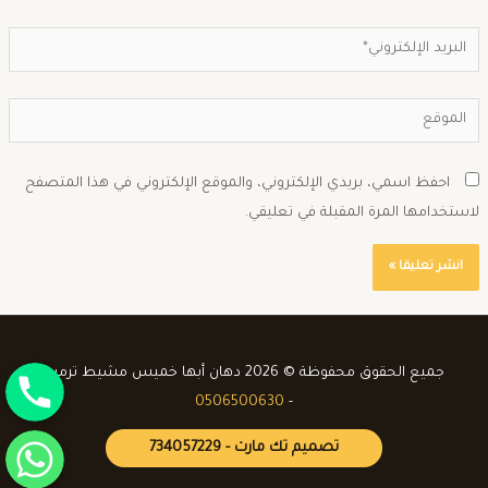
احفظ اسمي، بريدي الإلكتروني، والموقع الإلكتروني في هذا المتصفح
استخدامها المرة المقبلة في تعليقي.
جوال
جميع الحقوق محفوظة © 2026 دهان أبها خميس مشيط ترميم
0506500630
-
واتساب
تصميم تك مارت - 734057229