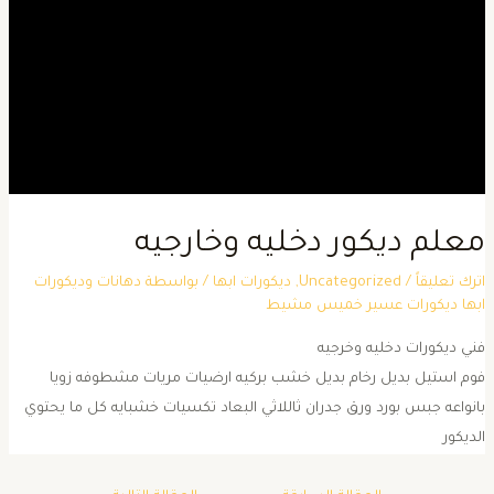
علم ديكور دخليه وخارجيه
ترك تعليقاً
/
Uncategorized
,
ديكورات ابها
/ بواسطة
دهانات وديكورات
بها ديكورات عسير خميس مشيط
ني ديكورات دخليه وخرجيه
وم استيل بديل رخام بديل خشب بركيه ارضيات مريات مشطوفه زويا
انواعه جبس بورد ورق جدران ثاللاثي البعاد تكسيات خشبايه كل ما يحتوي
لديكور