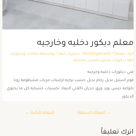
علم ديكور دخليه وخارجيه
ترك تعليقاً
/
Uncategorized
,
ديكورات ابها
/ بواسطة
دهانات وديكورات
بها ديكورات عسير خميس مشيط
ني ديكورات دخليه وخرجيه
وم استيل بديل رخام بديل خشب بركيه ارضيات مريات مشطوفه زويا
انواعه جبس بورد ورق جدران ثاللاثي البعاد تكسيات خشبايه كل ما يحتوي
لديكور
→
المقالة السابقة
المقالة التالية
←
ترك تعليقاً