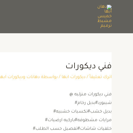
فني ديكورات
اترك تعليقاً
/
ديكورات ابها
/ بواسطة
دهانات وديكورات ا
فني ديكورات منزليه @
شيبورد#بديل رخام#
بديل خشب#تكسيات خشبيه#
مرايات مشطوفه#باركيه ارضيات#
خلفيات شاشات#تفصيل حسب الطلب#