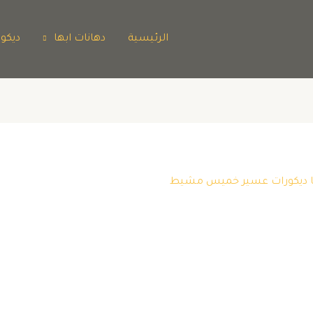
الرئيسية
دهانات ابها
ديكو
بها ديكورات عسير خميس مشيط