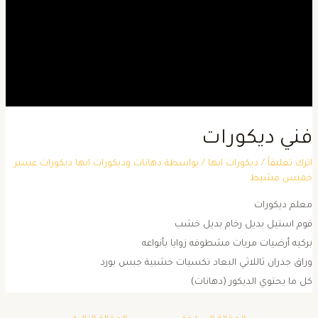
ني ديكورات
ترك تعليقاً
/
ديكورات ابها
/ بواسطة
دهانات وديكورات ابها ديكورات عسير
ميس مشيط
علم ديكورات
وم استيل بديل رخام بديل خشب
ركيه أرضيات مريات مشطوفه زوايا بأنواعه
راق جدران ثاللاثي البعاد تكسيات خشبية جبس بورد
ل ما يحتوي الديكور (دهانات)