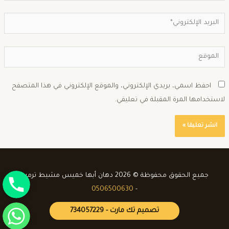
احفظ اسمي، بريدي الإلكتروني، والموقع الإلكتروني في هذا المتصفح
استخدامها المرة المقبلة في تعليقي.
جوال
جميع الحقوق محفوظة © 2026 دهان أبها خميس مشيط ترميم
0506500630
-
واتساب
تصميم تك مارت - 734057229