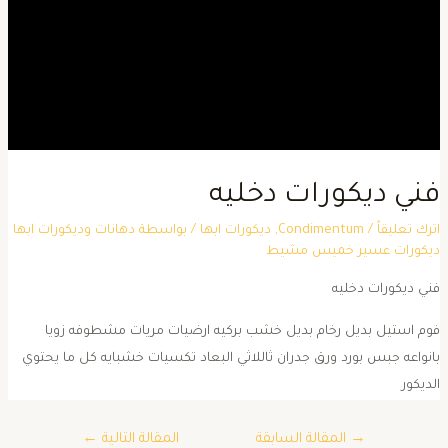
ني ديكورات دخليه
ترك تعليقاً
/
Condimentum
,
ديكورات ابها
/ بواسطة
دهانات وديكورات ابها
يكورات عسير خميس مشيط
ني ديكورات دخليه
وم استيل بديل رخام بديل خشب بركيه ارضيات مريات مشطوفه زويا
انواعه جبس بورد ورق جدران ثاللاثي البعاد تكسيات خشبايه كل ما يحتوي
لديكور
→
المقالة السابقة
المقالة التالية
←