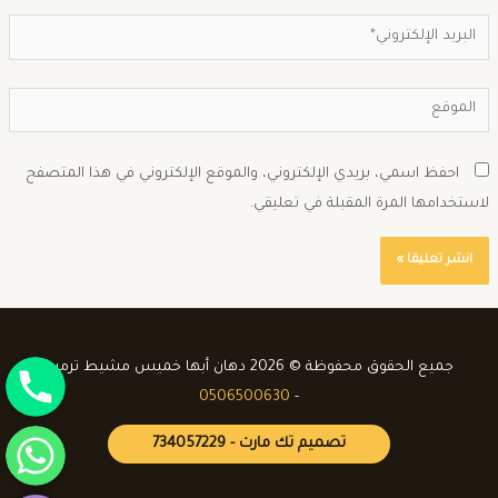
احفظ اسمي، بريدي الإلكتروني، والموقع الإلكتروني في هذا المتصفح
استخدامها المرة المقبلة في تعليقي.
جوال
جميع الحقوق محفوظة © 2026 دهان أبها خميس مشيط ترميم
0506500630
-
واتساب
تصميم تك مارت - 734057229