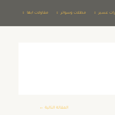
رات عسير
مظلات وسواتر
مقاولات ابها
المقالة التالية
←