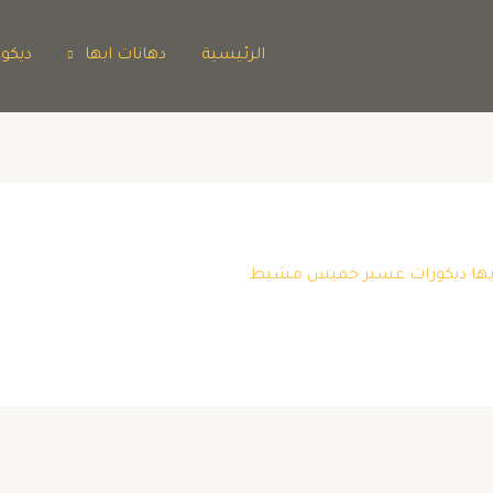
الرئيسية
دهانات ابها
ديكو
 ابها ديكورات عسير خميس مشيط