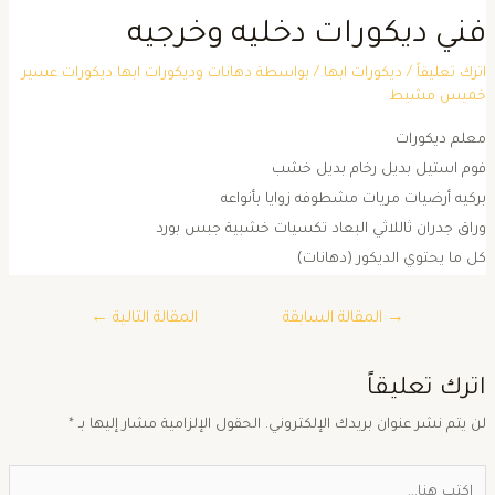
ني ديكورات دخليه وخرجيه
ترك تعليقاً
/
ديكورات ابها
/ بواسطة
دهانات وديكورات ابها ديكورات عسير
ميس مشيط
علم ديكورات
وم استيل بديل رخام بديل خشب
ركيه أرضيات مريات مشطوفه زوايا بأنواعه
راق جدران ثاللاثي البعاد تكسيات خشبية جبس بورد
ل ما يحتوي الديكور (دهانات)
→
المقالة السابقة
المقالة التالية
←
ترك تعليقاً
ن يتم نشر عنوان بريدك الإلكتروني.
الحقول الإلزامية مشار إليها بـ
*