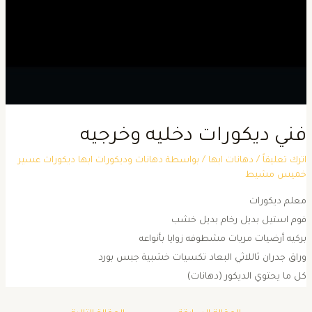
ني ديكورات دخليه وخرجيه
ترك تعليقاً
/
دهانات ابها
/ بواسطة
دهانات وديكورات ابها ديكورات عسير
ميس مشيط
علم ديكورات
وم استيل بديل رخام بديل خشب
ركيه أرضيات مريات مشطوفه زوايا بأنواعه
راق جدران ثاللاثي البعاد تكسيات خشبية جبس بورد
ل ما يحتوي الديكور (دهانات)