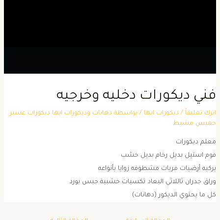
ني ديكورات دخليه وخرجيه
ترك تعليقاً
/
ديكورات ابها
/ بواسطة
دهانات وديكورات ابها ديكورات عسير
ميس مشيط
علم ديكورات
وم استيل بديل رخام بديل خشب
ركيه أرضيات مريات مشطوفه زوايا بأنواعه
راق جدران ثاللاثي البعاد تكسيات خشبية جبس بورد
ل ما يحتوي الديكور (دهانات)