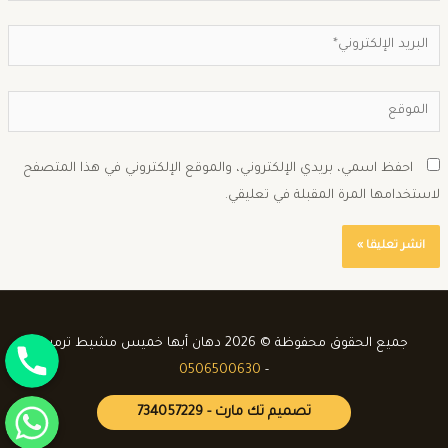
احفظ اسمي، بريدي الإلكتروني، والموقع الإلكتروني في هذا المتصفح
استخدامها المرة المقبلة في تعليقي.
جوال
جميع الحقوق محفوظة © 2026 دهان أبها خميس مشيط ترميم
0506500630
-
واتساب
تصميم تك مارت - 734057229