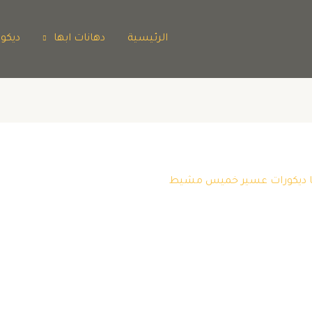
الرئيسية
دهانات ابها
ديكو
بها ديكورات عسير خميس مشيط