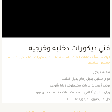
ني ديكورات دخليه وخرجيه
ترك تعليقاً
/
دهانات ابها
/ بواسطة
دهانات وديكورات ابها ديكورات عسير
ميس مشيط
علم ديكورات
وم استيل بديل رخام بديل خشب
ركيه أرضيات مريات مشطوفه زوايا بأنواعه
راق جدران ثاللاثي البعاد تكسيات خشبية جبس بورد
ل ما يحتوي الديكور (دهانات)