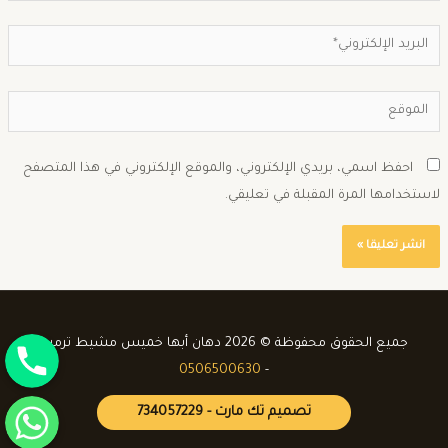
احفظ اسمي، بريدي الإلكتروني، والموقع الإلكتروني في هذا المتصفح
استخدامها المرة المقبلة في تعليقي.
جوال
جميع الحقوق محفوظة © 2026 دهان أبها خميس مشيط ترميم
0506500630
-
واتساب
تصميم تك مارت - 734057229