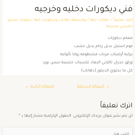
ني ديكورات دخليه وخرجيه
ترك تعليقاً
/
دهانات ابها
/ بواسطة
دهانات وديكورات ابها ديكورات عسير
ميس مشيط
علم ديكورات
وم استيل بديل رخام بديل خشب
ركيه أرضيات مريات مشطوفه زوايا بأنواعه
راق جدران ثاللاثي البعاد تكسيات خشبية جبس بورد
ل ما يحتوي الديكور (دهانات)
→
المقالة السابقة
المقالة التالية
←
ترك تعليقاً
ن يتم نشر عنوان بريدك الإلكتروني.
الحقول الإلزامية مشار إليها بـ
*