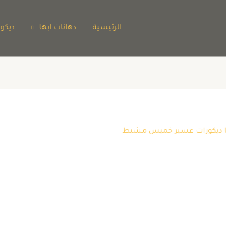
الرئيسية
دهانات ابها
ديكو
بها ديكورات عسير خميس مشيط