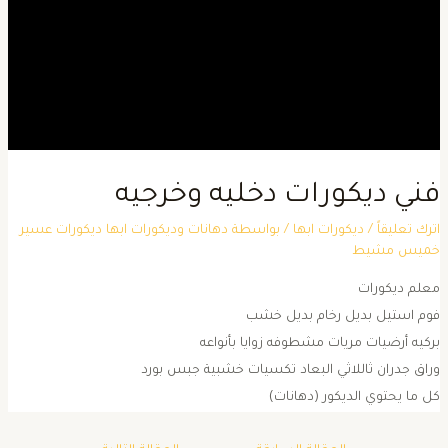
ني ديكورات دخليه وخرجيه
ترك تعليقاً
/
ديكورات ابها
/ بواسطة
دهانات وديكورات ابها ديكورات عسير
ميس مشيط
علم ديكورات
وم استيل بديل رخام بديل خشب
ركيه أرضيات مريات مشطوفه زوايا بأنواعه
راق جدران ثاللاثي البعاد تكسيات خشبية جبس بورد
ل ما يحتوي الديكور (دهانات)