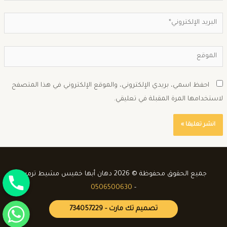
احفظ اسمي، بريدي الإلكتروني، والموقع الإلكتروني في هذا المتصفح
استخدامها المرة المقبلة في تعليقي.
جوال
جميع الحقوق محفوظة © 2026 دهان أبها خميس مشيط ترميم
0506500630
-
واتساب
تصميم تك مارت - 734057229