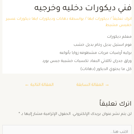
ني ديكورات دخليه وخرجيه
ترك تعليقاً
/
ديكورات ابها
/ بواسطة
دهانات وديكورات ابها ديكورات عسير
ميس مشيط
علم ديكورات
وم استيل بديل رخام بديل خشب
ركيه أرضيات مريات مشطوفه زوايا بأنواعه
راق جدران ثاللاثي البعاد تكسيات خشبية جبس بورد
ل ما يحتوي الديكور (دهانات)
→
المقالة السابقة
المقالة التالية
←
ترك تعليقاً
ن يتم نشر عنوان بريدك الإلكتروني.
الحقول الإلزامية مشار إليها بـ
*