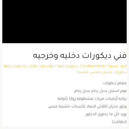
ني ديكورات دخليه وخرجيه
ترك تعليقاً
/
Condimentum
,
ديكورات ابها
/ بواسطة
دهانات وديكورات ابها
يكورات عسير خميس مشيط
علم ديكورات
وم استيل بديل رخام بديل رخام
ركيه أرضيات مريات مشطوفه زوايا بأنواعه
راق جدران ثاللاثي البعاد تكسيات خشبية جبس
ورد كل ما يحتوي الديكور
دهانات)