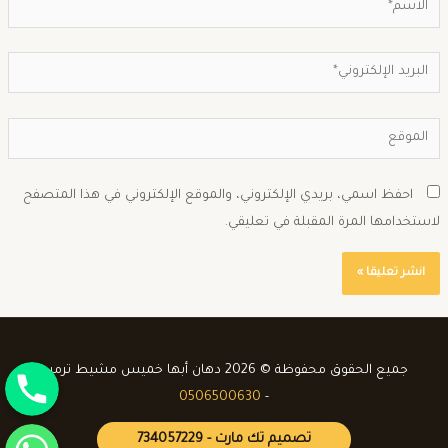
احفظ اسمي، بريدي الإلكتروني، والموقع الإلكتروني في هذا المتصفح
استخدامها المرة المقبلة في تعليقي.
جوال
جميع الحقوق محفوظة © 2026 دهان أبها خميس مشيط ترميم
0506500630
-
واتساب
تصميم تك مارت - 734057229