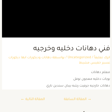
ني دهانات دخليه وخرجيه
ترك تعليقاً
/
Uncategorized
/ بواسطة
دهانات وديكورات ابها ديكورات
سير خميس مشيط
علم دهانات
ويات دخليه معجون نوفل
هانات خارجيه جرفيت رشه بيبان سندين ناري
→
المقالة السابقة
المقالة التالية
←