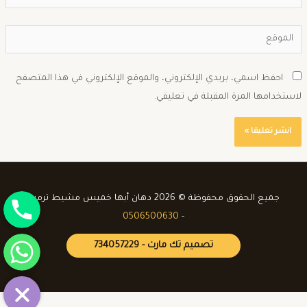
احفظ اسمي، بريدي الإلكتروني، والموقع الإلكتروني في هذا المتصفح
استخدامها المرة المقبلة في تعليقي.
جوال
جميع الحقوق محفوظة © 2026 دهان أبها خميس مشيط ترميم
0506500630
-
واتساب
تصميم تك مارت - 734057229