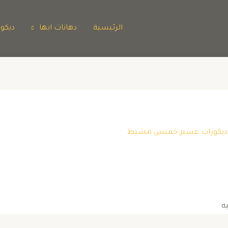
الرئيسية
دهانات ابها
ديكو
ها ديكورات عسير خميس مشيط
ه