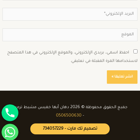
احفظ اسمي، بريدي الإلكتروني، والموقع الإلكتروني في هذا المتصفح
استخدامها المرة المقبلة في تعليقي.
جوال
جميع الحقوق محفوظة © 2026 دهان أبها خميس مشيط ترميم
0506500630
-
واتساب
تصميم تك مارت - 734057229