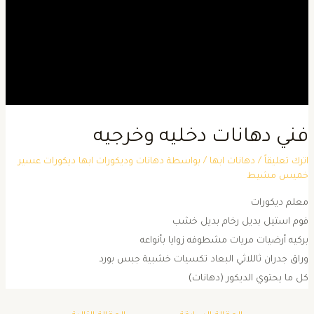
ني دهانات دخليه وخرجيه
ترك تعليقاً
/
دهانات ابها
/ بواسطة
دهانات وديكورات ابها ديكورات عسير
ميس مشيط
علم ديكورات
وم استيل بديل رخام بديل خشب
ركيه أرضيات مريات مشطوفه زوايا بأنواعه
راق جدران ثاللاثي البعاد تكسيات خشبية جبس بورد
ل ما يحتوي الديكور (دهانات)