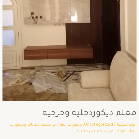
معلم ديكوردخليه وخرجيه
اترك تعليقاً
/
Uncategorized
,
ديكورات ابها
/ بواسطة
دهانات وديكورات
ابها ديكورات عسير خميس مشيط