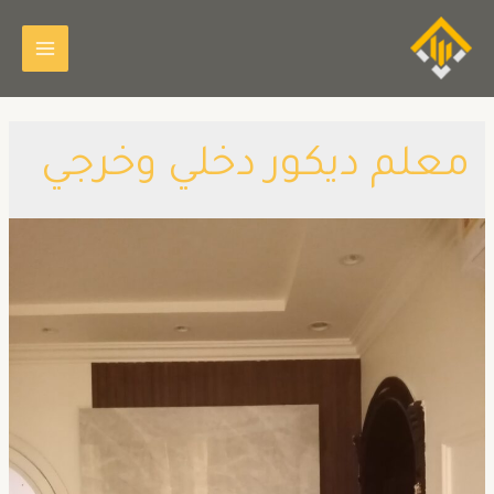
معلم ديكور دخلي وخرجي