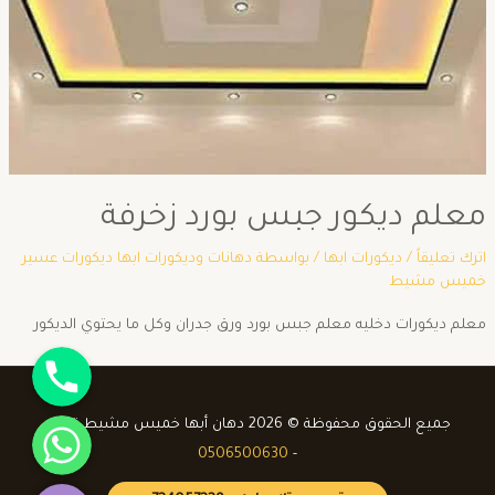
معلم ديكور جبس بورد زخرفة
اترك تعليقاً
/
ديكورات ابها
/ بواسطة
دهانات وديكورات ابها ديكورات عسير
خميس مشيط
معلم ديكورات دخليه معلم جبس بورد ورق جدران وكل ما يحتوي الديكور
جوال
واتساب
جميع الحقوق محفوظة © 2026 دهان أبها خميس مشيط ترميم
0506500630
-