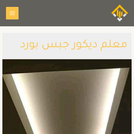
معلم ديكور جبس بورد